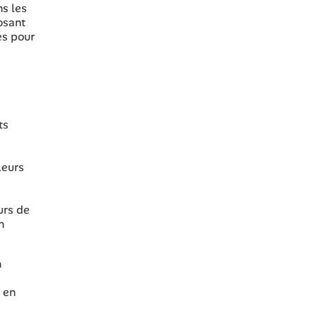
ns les
osant
es pour
ts
leurs
urs de
n
n
 en