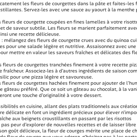
catement les fleurs de courgettes dans la pâte et faites-les f
oustillantes. Servez-les avec une sauce au yaourt à la menthe
es fleurs de courgette coupées en fines lamelles à votre risott
et de saveur subtile. Les fleurs se marient parfaitement avec
insi une recette délicieuse.
 : mélangez des fleurs de courgette crues avec du quinoa cui
es pour une salade légère et nutritive. Assaisonnez avec une
n pour mettre en valeur les saveurs fraîches et délicates des fl
s fleurs de courgettes tranchées finement à votre recette piz
 fraîcheur. Associez-les à d'autres ingrédients de saison co
silic pour une pizza légère et savoureuse.
es fleurs de courgettes hachées finement pour ajouter de l'hu
 gâteau préféré. Que ce soit un gâteau au chocolat, à la vani
eront une touche d'originalité à votre dessert.
ibilités en cuisine, allant des plats traditionnels aux créatio
re délicate en font un ingrédient précieux pour élever n'impo
aîche aux beignets croustillants en passant par les risottos
z pas peur d'explorer de nouvelles recettes et de laisser libre
t son goût délicieux, la fleur de courges mérite une place de c
 de fleur de courge que vous adorez, n'hésitez pas à les part