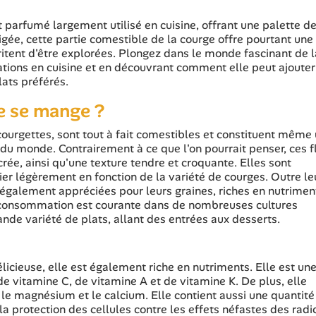
t parfumé largement utilisé en cuisine, offrant une palette d
gée, cette partie comestible de la courge offre pourtant une
méritent d'être explorées. Plongez dans le monde fascinant de l
sations en cuisine et en découvrant comment elle peut ajoute
lats préférés.
ge se mange ?
ourgettes, sont tout à fait comestibles et constituent même
u monde. Contrairement à ce que l'on pourrait penser, ces f
rée, ainsi qu'une texture tendre et croquante. Elles sont
rier légèrement en fonction de la variété de courges. Outre le
t également appréciées pour leurs graines, riches en nutrimen
a consommation est courante dans de nombreuses cultures
rande variété de plats, allant des entrées aux desserts.
icieuse, elle est également riche en nutriments. Elle est un
 vitamine C, de vitamine A et de vitamine K. De plus, elle
 le magnésium et le calcium. Elle contient aussi une quantité
la protection des cellules contre les effets néfastes des radi