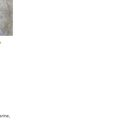
?
arine,