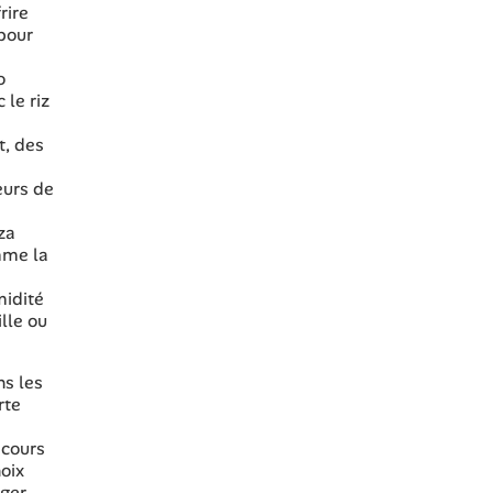
rire
 pour
o
 le riz
t, des
eurs de
za
mme la
midité
lle ou
ns les
rte
 cours
hoix
ager