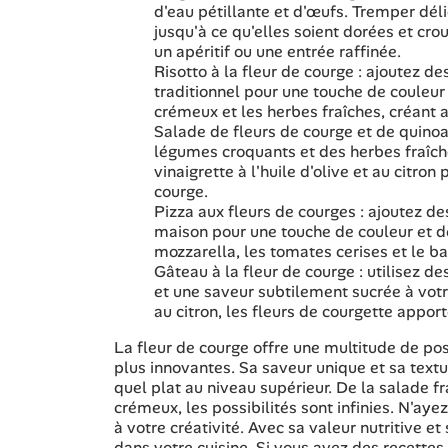
d'eau pétillante et d'œufs. Tremper déli
jusqu'à ce qu'elles soient dorées et cr
un apéritif ou une entrée raffinée.
Risotto à la fleur de courge : ajoutez d
traditionnel pour une touche de couleur 
crémeux et les herbes fraîches, créant a
Salade de fleurs de courge et de quinoa
légumes croquants et des herbes fraîch
vinaigrette à l'huile d'olive et au citro
courge.
Pizza aux fleurs de courges : ajoutez de
maison pour une touche de couleur et de
mozzarella, les tomates cerises et le ba
Gâteau à la fleur de courge : utilisez d
et une saveur subtilement sucrée à votre
au citron, les fleurs de courgette apport
La fleur de courge offre une multitude de poss
plus innovantes. Sa saveur unique et sa textu
quel plat au niveau supérieur. De la salade fr
crémeux, les possibilités sont infinies. N'aye
à votre créativité. Avec sa valeur nutritive e
dans votre cuisine. Si vous avez des recettes