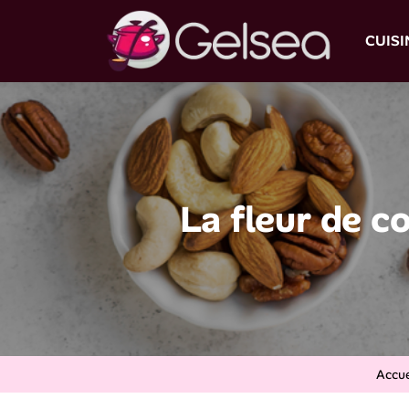
CUIS
La fleur de c
Accue