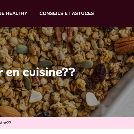
NE HEALTHY
CONSEILS ET ASTUCES
r en cuisine??
sine??