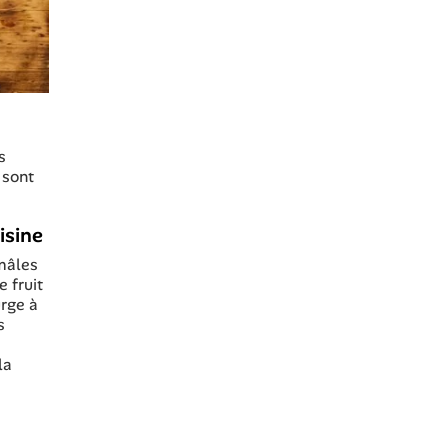
s
 sont
isine
 mâles
 fruit
urge à
s
la