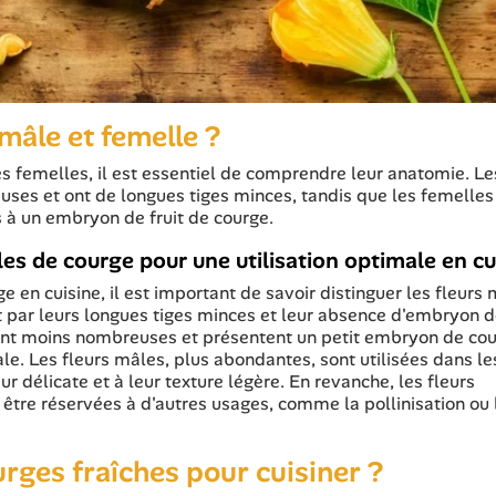
mâle et femelle ?
es femelles, il est essentiel de comprendre leur anatomie. Le
ses et ont de longues tiges minces, tandis que les femelles
à un embryon de fruit de courge.
les de courge pour une utilisation optimale en cu
ge en cuisine, il est important de savoir distinguer les fleurs
t par leurs longues tiges minces et leur absence d'embryon de
 sont moins nombreuses et présentent un petit embryon de co
iale. Les fleurs mâles, plus abondantes, sont utilisées dans le
eur délicate et à leur texture légère. En revanche, les fleurs
être réservées à d'autres usages, comme la pollinisation ou 
urges fraîches pour cuisiner ?