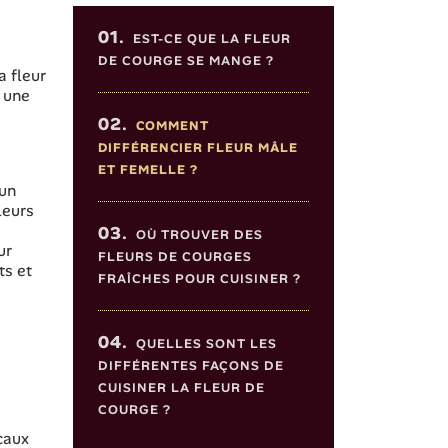
Sommaire de l'article
e
01.
EST-CE QUE LA FLEUR
DE COURGE SE MANGE ?
a fleur
r une
02.
COMMENT
DIFFÉRENCIER FLEUR MÂLE
ET FEMELLE ?
 un
leurs
03.
OÙ TROUVER DES
ur
FLEURS DE COURGES
ts et
FRAÎCHES POUR CUISINER ?
04.
QUELLES SONT LES
DIFFÉRENTES FAÇONS DE
e
CUISINER LA FLEUR DE
COURGE ?
caux